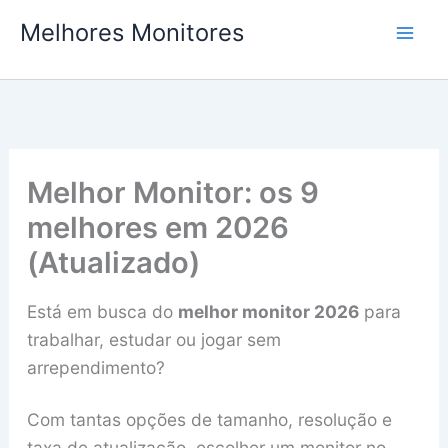
Ir
Melhores Monitores
para
o
conteúdo
Melhor Monitor: os 9
melhores em 2026
(Atualizado)
Está em busca do
melhor monitor 2026
para
trabalhar, estudar ou jogar sem
arrependimento?
Com tantas opções de tamanho, resolução e
taxa de atualização, escolher um monitor no