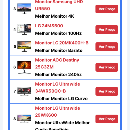
Monitor Samsung UHD
UR550
3
Ver Preço
Melhor Monitor 4K
LG 24MS500
4
Ver Preço
Melhor Monitor 100Hz
Monitor LG 20MK400H-B
5
Ver Preço
Melhor Monitor Barato
Monitor AOC Destiny
25G3ZM
6
Ver Preço
Melhor Monitor 240hz
Monitor LG Ultrawide
34WR50QC-B
7
Ver Preço
Melhor Monitor LG Curvo
Monitor LG Ultrawide
29WK600
8
Ver Preço
Monitor UltraWide Melhor
Custo Benefício