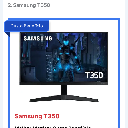
2. Samsung T350
Custo Benefício
‎
Samsung T350