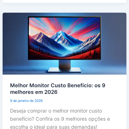
Melhor Monitor Custo Benefício: os 9
melhores em 2026
9 de janeiro de 2026
Deseja comprar o melhor monitor custo
benefício? Confira os 9 melhores opções e
escolha o ideal para suas demandas!