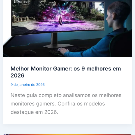
Melhor Monitor Gamer: os 9 melhores em
2026
9 de janeiro de 2026
Neste guia completo analisamos os melhores
monitores gamers. Confira os modelos
destaque em 2026.