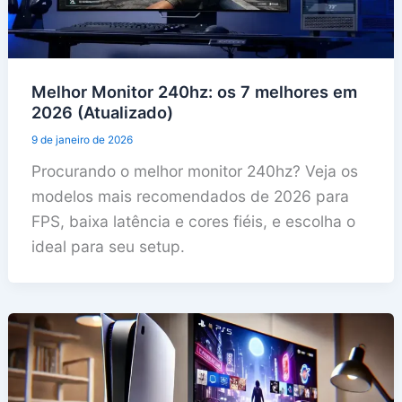
Melhor Monitor 240hz: os 7 melhores em
2026 (Atualizado)
9 de janeiro de 2026
Procurando o melhor monitor 240hz? Veja os
modelos mais recomendados de 2026 para
FPS, baixa latência e cores fiéis, e escolha o
ideal para seu setup.