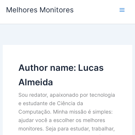
Ir
Melhores Monitores
para
o
conteúdo
Author name: Lucas
Almeida
Sou redator, apaixonado por tecnologia
e estudante de Ciência da
Computação. Minha missão é simples:
ajudar você a escolher os melhores
monitores. Seja para estudar, trabalhar,